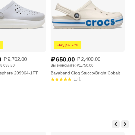
СКИДКА -73%
0
₽
650.00
₽
₽
9,702.00
₽
2,400.00
₽
8,038.80
Вы экономите: 
₽
1,750.00
Вы 
osphere 209964-1FT
Bayaband Clog Stucco/Bright Cobalt
Са
1