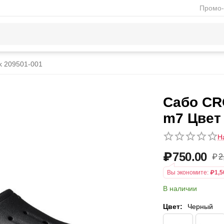
Промо-
ck 209501-001
Сабо CRO
m7 Цвет
Н
₽
750.00
₽
2
Вы экономите:
₽
1,5
В наличии
Цвет:
Черный