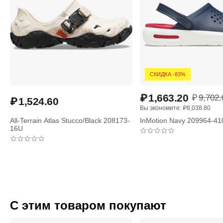
СКИДКА -83%
₽
1,663.20
₽
9,702.
₽
1,524.60
Вы экономите: 
₽
8,038.80
All-Terrain Atlas Stucco/Black 208173-
InMotion Navy 209964-41
16U
С этим товаром покупают