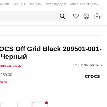
акции
Бренды
Новинки
Хиты продаж
Товары со скидкой
0
CS Off Grid Black 209501-001-
 Черный
аписать отзыв
КОД:
209501-001-m7
,250.00
00.00