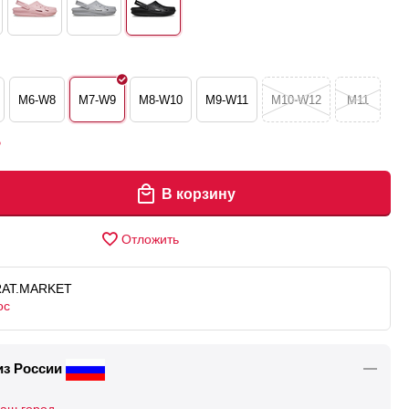
M6-W8
M7-W9
M8-W10
M9-W11
M10-W12
M11
Р
В корзину
Отложить
RAT.MARKET
ос
из России