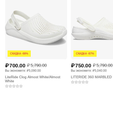
СКИДКА -88%
СКИДКА -87%
₽
700.00
₽
750.00
₽
5,790.00
₽
5,790.00
Вы экономите: 
₽
5,090.00
Вы экономите: 
₽
5,040.00
LiteRide Clog Almost White/Almost
LITERIDE 360 MARBLED 
White