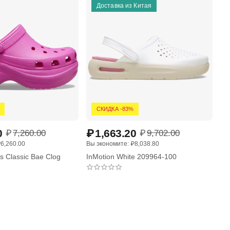
Доставка из Китая
СКИДКА -83%
0
₽
1,663.20
₽
₽
7,260.00
₽
9,702.00
₽
6,260.00
Вы экономите: 
₽
8,038.80
Вы 
 Classic Bae Clog
InMotion White 209964-100
In