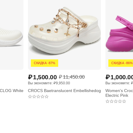
СКИДКА -87%
СКИДКА -86%
₽
1,500.00
₽
1,000.0
₽
11,450.00
Вы экономите: 
₽
9,950.00
Вы экономите: 
CLOG White
CROCS Baetranslucent Embellishedog
Women's Crocs
Electric Pink