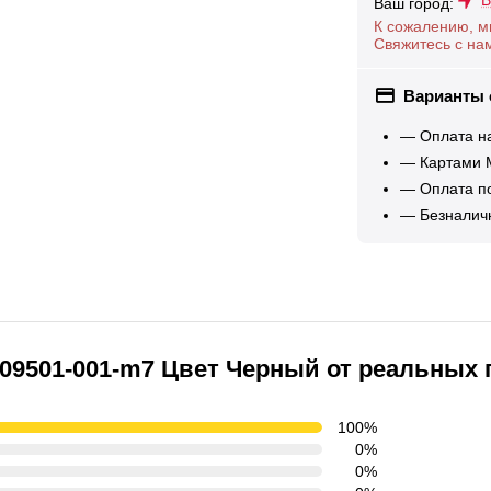
В
Ваш город:
К сожалению, м
Свяжитесь с на
Варианты
— Оплата н
— Картами М
— Оплата по
— Безналич
209501-001-m7 Цвет Черный от реальных 
100%
0%
0%