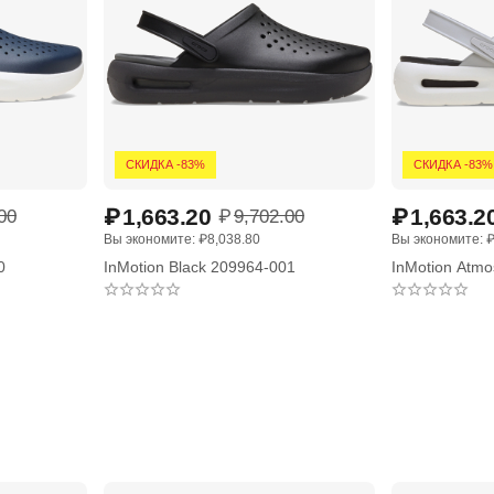
СКИДКА -83%
СКИДКА -83%
₽
1,663.20
₽
1,663.2
00
₽
9,702.00
Вы экономите: 
₽
8,038.80
Вы экономите: 
0
InMotion Black 209964-001
InMotion Atm