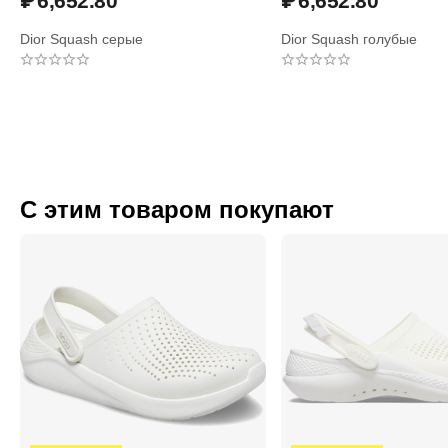
₽
6,652.80
₽
6,652.80
Dior Squash серые
Dior Squash голубые
С этим товаром покупают