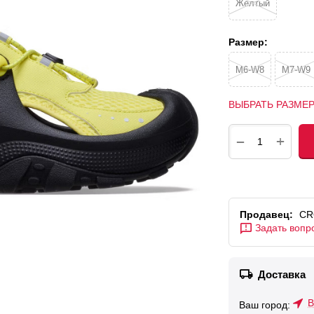
Желтый
Размер:
M6-W8
M7-W9
ВЫБРАТЬ РАЗМЕ
+
−
Продавец:
CR
Задать вопр
Доставка
В
Ваш город: