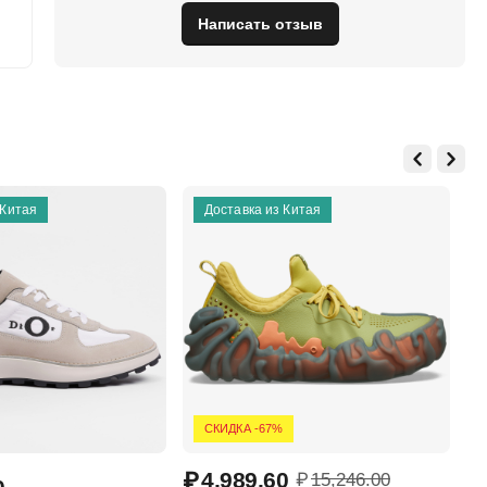
Написать отзыв
 Китая
Доставка из Китая
СКИДКА -67%
₽
4,989.60
₽
₽
15,246.00