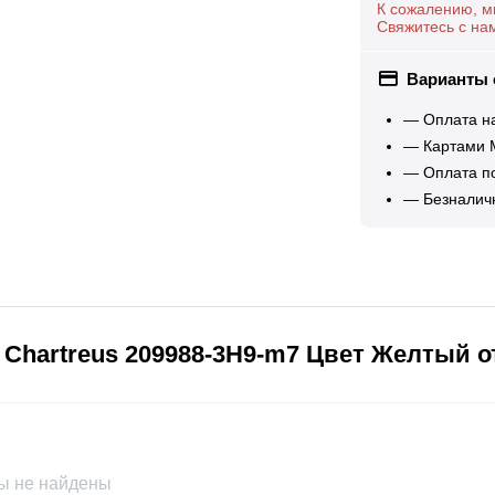
К сожалению, м
Свяжитесь с на
Варианты
— Оплата н
— Картами М
— Оплата по
— Безналич
 Chartreus 209988-3H9-m7 Цвет Желтый 
ы не найдены