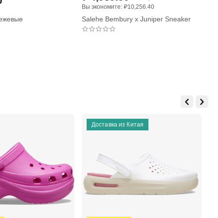
0
Вы экономите: 
₽
10,256.40
Вы 
бежевые
Salehe Bembury x Juniper Sneaker
Sa
Доставка из Китая