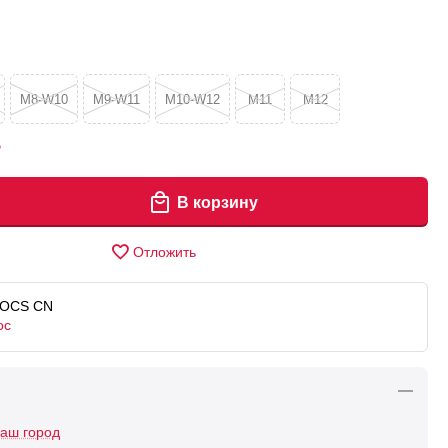
M8-W10
M9-W11
M10-W12
M11
M12
Р
В корзину
Отложить
OCS CN
ос
аш город