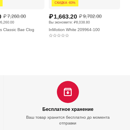
СКИДКА -83%
0
₽
1,663.20
₽
₽
7,260.00
₽
9,702.00
₽
6,260.00
Вы экономите: 
₽
8,038.80
Вы 
 Classic Bae Clog
InMotion White 209964-100
In
Бесплатное хранение
Ваш товар хранится бесплатно до момента
отправки