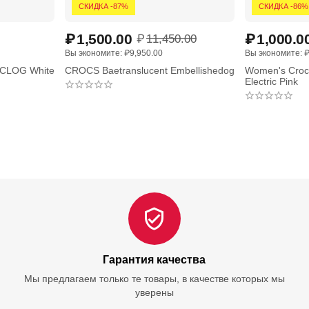
СКИДКА -87%
СКИДКА -86%
₽
1,500.00
₽
1,000.0
₽
11,450.00
Вы экономите: 
₽
9,950.00
Вы экономите: 
CLOG White
CROCS Baetranslucent Embellishedog
Women's Crocs
Electric Pink
Гарантия качества
Мы предлагаем только те товары, в качестве которых мы
уверены