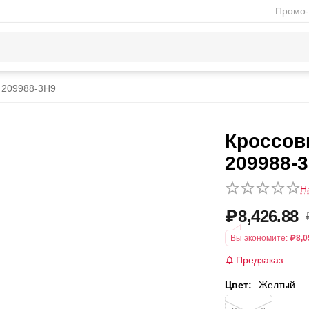
Промо-
s 209988-3H9
Кроссовк
209988-
Н
₽
8,426.88
Вы экономите:
₽
8,0
Предзаказ
Цвет:
Желтый