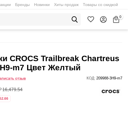
акции
Бренды
Новинки
Хиты продаж
Товары со скидкой
0
и CROCS Trailbreak Chartreus
3H9-m7 Цвет Желтый
аписать отзыв
КОД:
209988-3H9-m7
₽
16,479.54
52.66