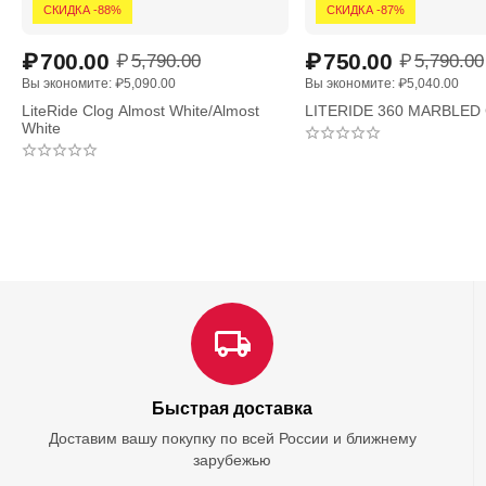
СКИДКА -88%
СКИДКА -87%
₽
700.00
₽
750.00
₽
5,790.00
₽
5,790.00
Вы экономите: 
₽
5,090.00
Вы экономите: 
₽
5,040.00
LiteRide Clog Almost White/Almost
LITERIDE 360 MARBLED 
White
Быстрая доставка
Доставим вашу покупку по всей России и ближнему
зарубежью