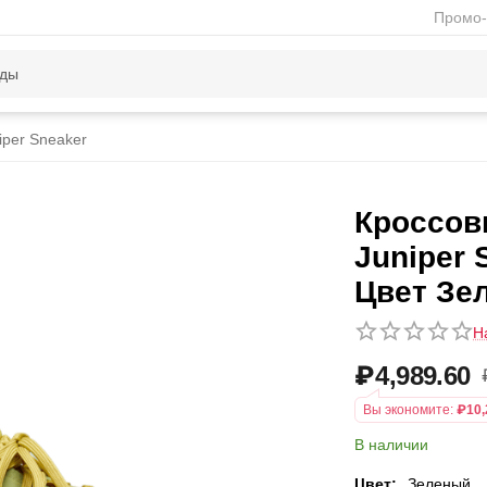
Промо-
iper Sneaker
Кроссов
Juniper 
Цвет Зе
Н
₽
4,989.60
Вы экономите:
₽
10,
В наличии
Цвет:
Зеленый