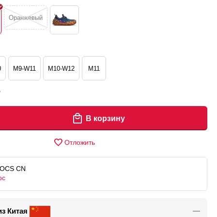
Оранжевый
0
M9-W11
M10-W12
M11
Р
В корзину
Отложить
OCS CN
ос
из Китая