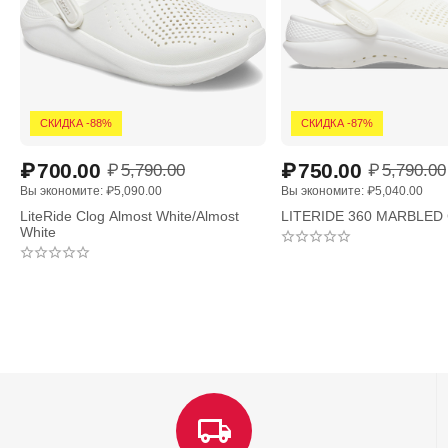
СКИДКА -88%
СКИДКА -87%
₽
700.00
₽
750.00
₽
5,790.00
₽
5,790.00
Вы экономите: 
₽
5,090.00
Вы экономите: 
₽
5,040.00
LiteRide Clog Almost White/Almost
LITERIDE 360 MARBLED 
White