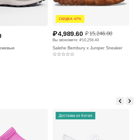
СКИДКА -67%
₽
4,989.60
₽
15,246.00
0
₽
Вы экономите: 
₽
10,256.40
бежевые
Salehe Bembury x Juniper Sneaker
CD
Доставка из Китая