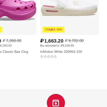
СКИДКА -83%
0
₽
1,663.20
₽
₽
7,260.00
₽
9,702.00
₽
6,260.00
Вы экономите: 
₽
8,038.80
Вы 
 Classic Bae Clog
InMotion White 209964-100
In