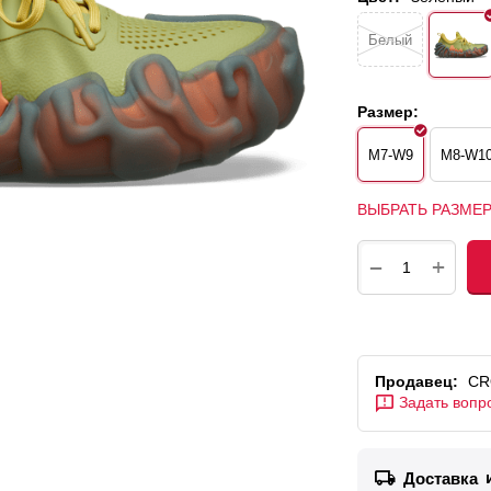
Белый
Размер:
M7-W9
M8-W1
ВЫБРАТЬ РАЗМЕ
+
−
Продавец:
CR
Задать вопр
Доставка