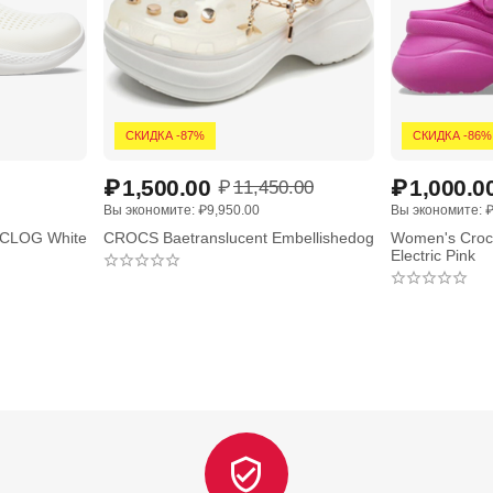
СКИДКА -87%
СКИДКА -86%
₽
1,500.00
₽
1,000.0
₽
11,450.00
Вы экономите: 
₽
9,950.00
Вы экономите: 
CLOG White
CROCS Baetranslucent Embellishedog
Women's Crocs
Electric Pink