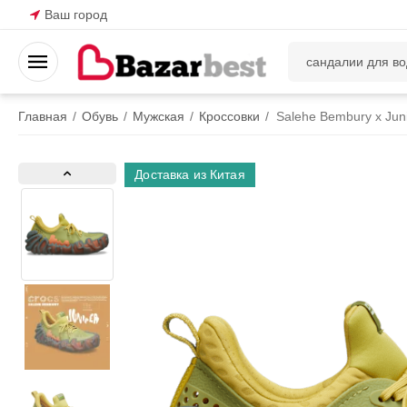
Ваш город
Главная
/
Обувь
/
Мужская
/
Кроссовки
/
Salehe Bembury x Jun
Доставка из Китая