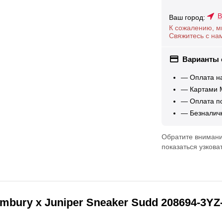
В
Ваш город:
К сожалению, м
Свяжитесь с на
Варианты
— Оплата н
— Картами М
— Оплата по
— Безналич
Обратите внимание
показаться узкова
bury x Juniper Sneaker Sudd 208694-3Y