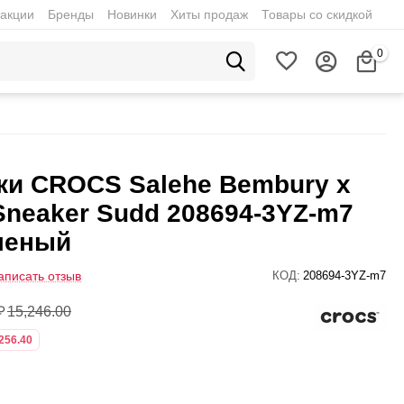
акции
Бренды
Новинки
Хиты продаж
Товары со скидкой
0
ки CROCS Salehe Bembury x
Sneaker Sudd 208694-3YZ-m7
леный
аписать отзыв
КОД:
208694-3YZ-m7
₽
15,246.00
256.40