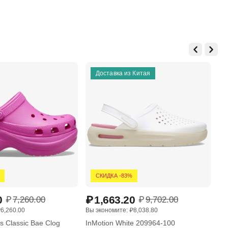
Доставка из Китая
СКИДКА -83%
0
₽
1,663.20
₽
₽
7,260.00
₽
9,702.00
₽
6,260.00
Вы экономите: 
₽
8,038.80
Вы 
 Classic Bae Clog
InMotion White 209964-100
In