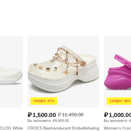
СКИДКА -87%
СКИДКА -86%
₽
1,500.00
₽
1,000.0
₽
11,450.00
Вы экономите: 
₽
9,950.00
Вы экономите: 
CLOG White
CROCS Baetranslucent Embellishedog
Women's Crocs