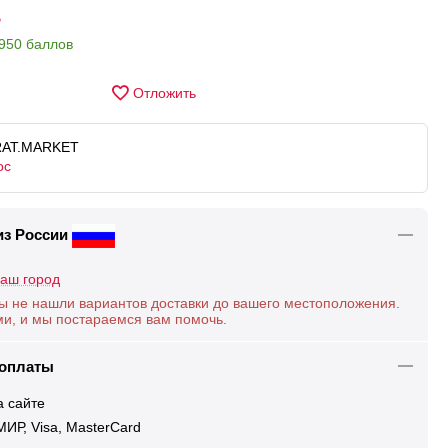
Р
950 баллов
Отложить
RAT.MARKET
ос
из России
аш город
ы не нашли вариантов доставки до вашего местоположения.
ми, и мы постараемся вам помочь.
 оплаты
а сайте
ИР, Visa, MasterCard