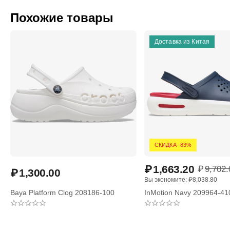
Похожие товары
Доставка из Китая
СКИДКА -83%
₽
1,663.20
₽
9,702.
₽
1,300.00
Вы экономите: 
₽
8,038.80
Baya Platform Clog 208186-100
InMotion Navy 209964-41