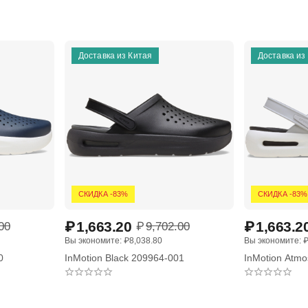
Доставка из Китая
Доставка из
СКИДКА -83%
СКИДКА -83%
₽
1,663.20
₽
1,663.2
00
₽
9,702.00
Вы экономите: 
₽
8,038.80
Вы экономите: 
0
InMotion Black 209964-001
InMotion Atm