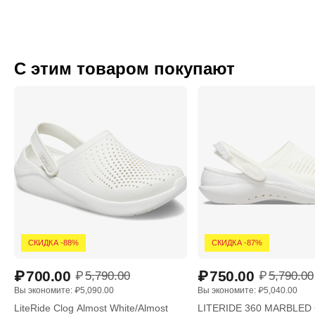
С этим товаром покупают
СКИДКА -88%
СКИДКА -87%
₽
700.00
₽
750.00
₽
5,790.00
₽
5,790.00
Вы экономите: 
₽
5,090.00
Вы экономите: 
₽
5,040.00
LiteRide Clog Almost White/Almost
LITERIDE 360 MARBLED 