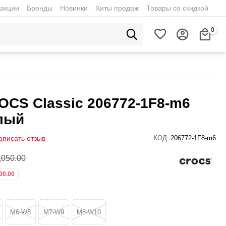
акции
Бренды
Новинки
Хиты продаж
Товары со скидкой
0
OCS Classic 206772-1F8-m6
лый
аписать отзыв
КОД:
206772-1F8-m6
,050.00
00.00
M6-W8
M7-W9
M8-W10