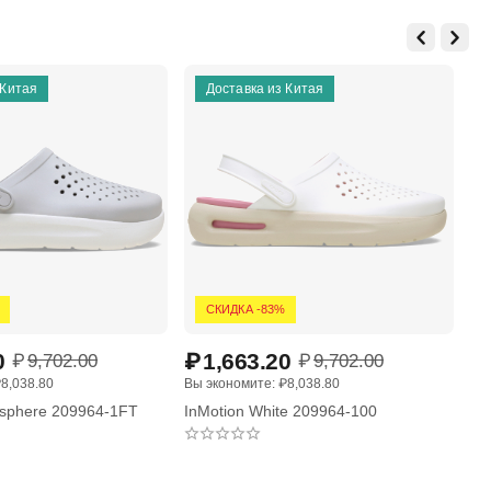
 Китая
Доставка из Китая
СКИДКА -83%
0
₽
1,663.20
₽
₽
9,702.00
₽
9,702.00
₽
8,038.80
Вы экономите: 
₽
8,038.80
Вы 
osphere 209964-1FT
InMotion White 209964-100
Ba