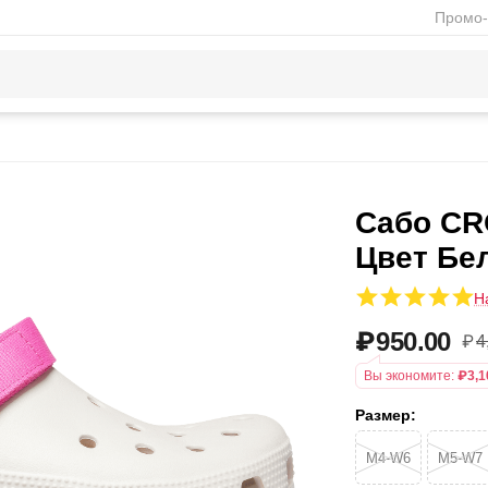
Промо-
Сабо CR
Цвет Бе
Н
₽
950.00
₽
4
Вы экономите:
₽
3,1
Размер:
M4-W6
M5-W7